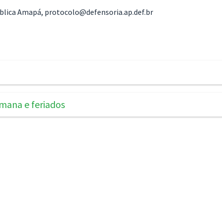
ública Amapá,
protocolo@defensoria.ap.def.br
mana e feriados