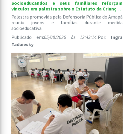
Socioeducandos e seus familiares reforçam
vínculos em palestra sobre o Estatuto da Criança e
do Adolescente
Palestra promovida pela Defensoria Pública do Amapá
reuniu jovens e famílias durante medida
socioeducativa.
Publicado em:
05/08/2026 às 12:43:14.
Por:
Ingra
Tadaiesky