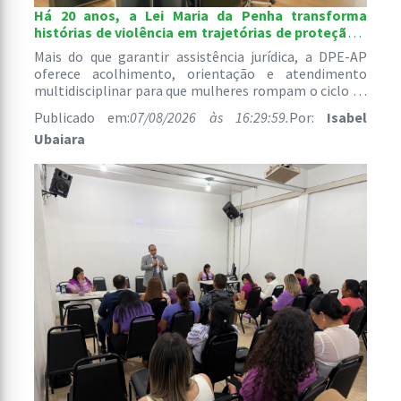
Há 20 anos, a Lei Maria da Penha transforma
histórias de violência em trajetórias de proteção e
recomeço
Mais do que garantir assistência jurídica, a DPE-AP
oferece acolhimento, orientação e atendimento
multidisciplinar para que mulheres rompam o ciclo de
abusos e reconstruam suas vidas com segurança e
Publicado em:
07/08/2026 às 16:29:59.
Por:
Isabel
autonomia.
Ubaiara