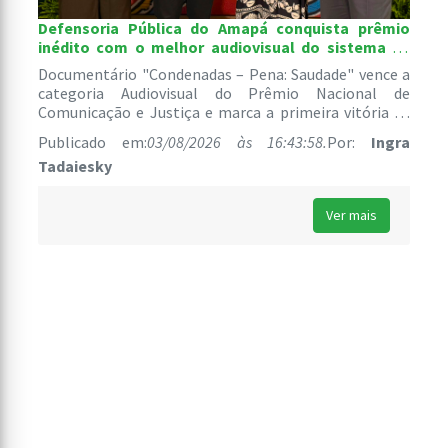
Defensoria Pública do Amapá conquista prêmio
inédito com o melhor audiovisual do sistema de
justiça brasileiro
Documentário "Condenadas – Pena: Saudade" vence a
categoria Audiovisual do Prêmio Nacional de
Comunicação e Justiça e marca a primeira vitória de
uma instituição amapaense na história da premiação.
Publicado em:
03/08/2026 às 16:43:58.
Por:
Ingra
Tadaiesky
Ver mais