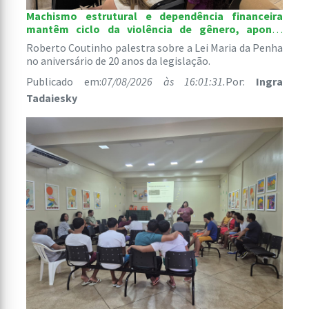
Machismo estrutural e dependência financeira
mantêm ciclo da violência de gênero, aponta
palestra de defensor público
Roberto Coutinho palestra sobre a Lei Maria da Penha
no aniversário de 20 anos da legislação.
Publicado em:
07/08/2026 às 16:01:31.
Por:
Ingra
Tadaiesky