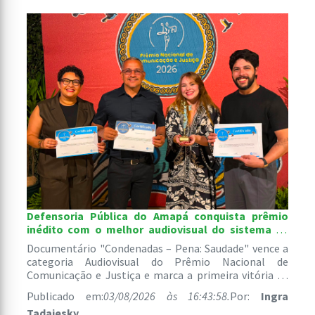
Defensoria Pública do Amapá conquista prêmio
inédito com o melhor audiovisual do sistema de
justiça brasileiro
Documentário "Condenadas – Pena: Saudade" vence a
categoria Audiovisual do Prêmio Nacional de
Comunicação e Justiça e marca a primeira vitória de
uma instituição amapaense na história da premiação.
Publicado em:
03/08/2026 às 16:43:58.
Por:
Ingra
Tadaiesky