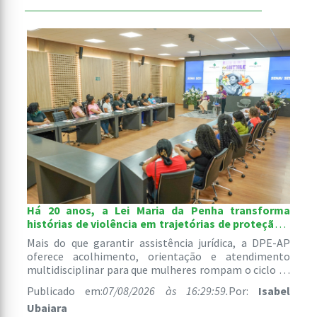
Há 20 anos, a Lei Maria da Penha transforma
histórias de violência em trajetórias de proteção e
recomeço
Mais do que garantir assistência jurídica, a DPE-AP
oferece acolhimento, orientação e atendimento
multidisciplinar para que mulheres rompam o ciclo de
abusos e reconstruam suas vidas com segurança e
Publicado em:
07/08/2026 às 16:29:59.
Por:
Isabel
autonomia.
Ubaiara