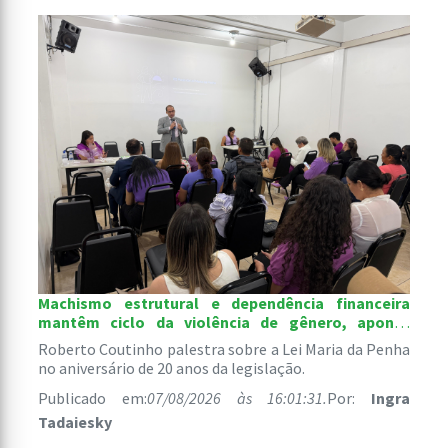
Machismo estrutural e dependência financeira
mantêm ciclo da violência de gênero, aponta
palestra de defensor público
Roberto Coutinho palestra sobre a Lei Maria da Penha
no aniversário de 20 anos da legislação.
Publicado em:
07/08/2026 às 16:01:31.
Por:
Ingra
Tadaiesky