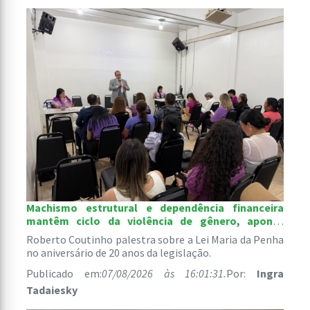
Machismo estrutural e dependência financeira
mantêm ciclo da violência de gênero, aponta
palestra de defensor público
Roberto Coutinho palestra sobre a Lei Maria da Penha
no aniversário de 20 anos da legislação.
Publicado em:
07/08/2026 às 16:01:31.
Por:
Ingra
Tadaiesky