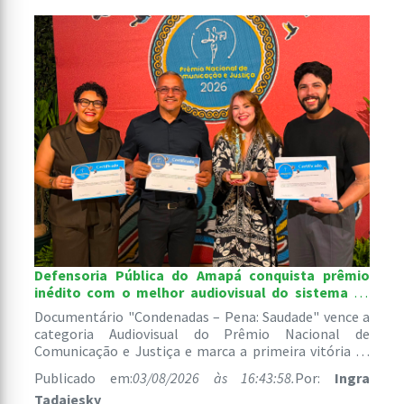
Defensoria Pública do Amapá conquista prêmio
inédito com o melhor audiovisual do sistema de
justiça brasileiro
Documentário "Condenadas – Pena: Saudade" vence a
categoria Audiovisual do Prêmio Nacional de
Comunicação e Justiça e marca a primeira vitória de
uma instituição amapaense na história da premiação.
Publicado em:
03/08/2026 às 16:43:58.
Por:
Ingra
Tadaiesky