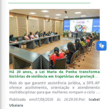
Há 20 anos, a Lei Maria da Penha transforma
histórias de violência em trajetórias de proteção e
recomeço
Mais do que garantir assistência jurídica, a DPE-AP
oferece acolhimento, orientação e atendimento
multidisciplinar para que mulheres rompam o ciclo de
abusos e reconstruam suas vidas com segurança e
Publicado em:
07/08/2026 às 16:29:59.
Por:
Isabel
autonomia.
Ubaiara