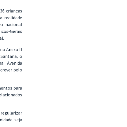
36 crianças
 realidade
a nacional
cos-Gerais
al.
no Anexo II
 Santana, o
a Avenida
screver pelo
mentos para
elacionados
regularizar
nidade, seja