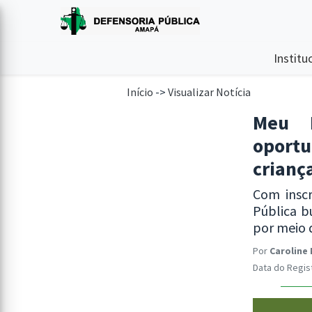
Institu
Início
->
Visualizar Notícia
Meu 
oport
crianç
Com inscr
Pública b
por meio 
Por
Caroline
Data do Regist