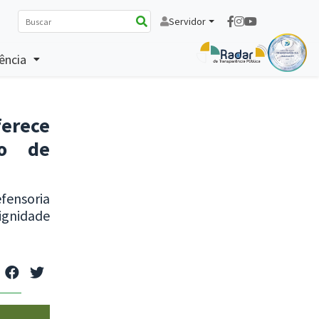
Servidor
ência
erece
ão de
fensoria
dignidade