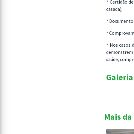
* Certidão d
casada);
* Documento d
* Comprovante
* Nos casos 
demonstrem a
saúde, compr
Galeria
Mais da