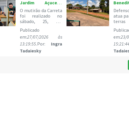
hist
Jardim Açucena
Benedi
premiaç
têm acesso à
garant
O mutirão da Carreta
Defens
justiça e
juríd
foi realizado no
atua pa
qualificação
Defens
sábado, 25, em
terras
profissional em
após 
Macapá, e atendeu 72
matriar
ação da Defensoria
Publicado
doaçõe
Publica
pessoas da
que d
Pública
de terr
em:
27/07/2026 às
em:
23/
comunidade.
Comun
Benedit
13:19:55.
Por:
Ingra
15:21:44
Tadaiesky
Tadaie