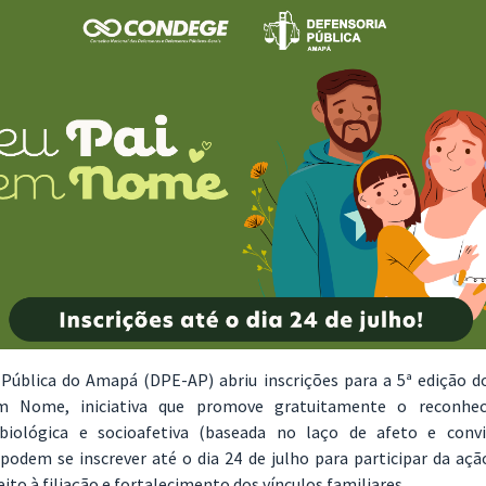
 Pública do Amapá (DPE-AP) abriu inscrições para a 5ª edição 
 Nome, iniciativa que promove gratuitamente o reconhe
biológica e socioafetiva (baseada no laço de afeto e convi
podem se inscrever até o dia 24 de julho para participar da açã
eito à filiação e fortalecimento dos vínculos familiares.