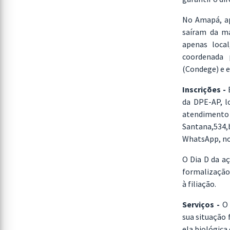
No Amapá, ap
saíram da m
apenas loca
coordenada 
(Condege) e e
Inscrições -
E
da DPE-AP, l
atendiment
Santana,534,b
WhatsApp, no
O Dia D da a
formalização
à filiação.
Serviços -
O 
sua situação 
ela biológica 