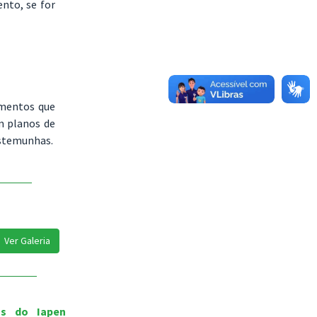
nto, se for
umentos que
m planos de
estemunhas.
Ver Galeria
os do Iapen