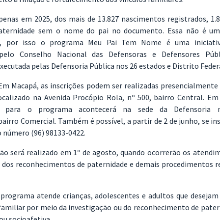
enas em 2025, dos mais de 13.827 nascimentos registrados, 1.8
aternidade sem o nome do pai no documento. Essa não é uma
l, por isso o programa Meu Pai Tem Nome é uma iniciativ
pelo Conselho Nacional das Defensoras e Defensores Públi
xecutada pelas Defensoria Pública nos 26 estados e Distrito Feder
m Macapá, as inscrições podem ser realizadas presencialmente 
ocalizado na Avenida Procópio Rola, nº 500, bairro Central. Em
o para o programa acontecerá na sede da Defensoria n
airro Comercial. Também é possível, a partir de 2 de junho, se in
 número (96) 98133-0422.
ção será realizado em 1º de agosto, quando ocorrerão os atendi
 dos reconhecimentos de paternidade e demais procedimentos r
programa atende crianças, adolescentes e adultos que desejam 
familiar por meio da investigação ou do reconhecimento de pater
ou socioafetiva.