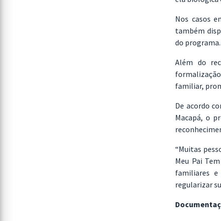
Nos casos em
também dispo
do programa.
Além do rec
formalização
familiar, pro
De acordo com
Macapá, o pr
reconheciment
“Muitas pess
Meu Pai Tem 
familiares e
regularizar su
Documentaçã