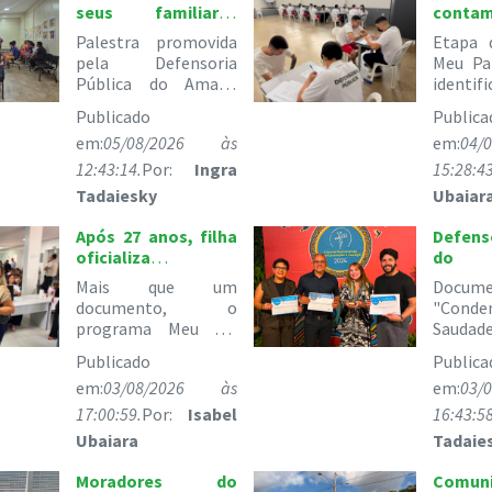
seus familiares
cont
reforçam vínculos
Defen
Palestra promovida
Etapa 
em palestra sobre o
garanti
pela Defensoria
Meu P
Estatuto da Criança
regis
Pública do Amapá
identif
e do Adolescente
filhos
reuniu jovens e
de ma
Publicado
Publica
famílias durante
assisti
em:
05/08/2026 às
em:
04/
medida
ace
socioeducativa.
reconh
12:43:14.
Por:
Ingra
15:28:43
pater
Tadaiesky
Ubaiar
me
atendim
Após 27 anos, filha
Defens
gratuito
oficializa
do
reconhecimento de
conqu
Mais que um
Docume
pai socioafetivo
inéd
documento, o
"Conden
durante mutirão da
melhor
programa Meu Pai
Sauda
Defensoria
do s
Tem Nome oficializa
categor
Publicado
justiça 
Publica
relações construídas
do Prê
em:
03/08/2026 às
em:
03/
pelo afeto e assegura
de Co
os direitos
Justiç
17:00:59.
Por:
Isabel
16:43:58
decorrentes da
primeir
Ubaiara
Tadaie
filiação
uma i
amap
Moradores do
Comun