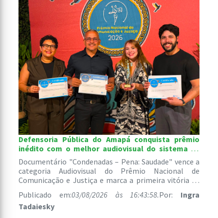
Defensoria Pública do Amapá conquista prêmio
inédito com o melhor audiovisual do sistema de
justiça brasileiro
Documentário "Condenadas – Pena: Saudade" vence a
categoria Audiovisual do Prêmio Nacional de
Comunicação e Justiça e marca a primeira vitória de
uma instituição amapaense na história da premiação.
Publicado em:
03/08/2026 às 16:43:58.
Por:
Ingra
Tadaiesky