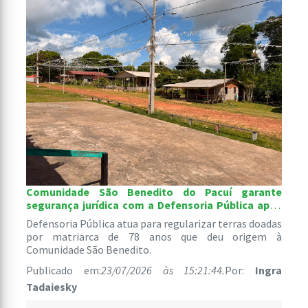
Comunidade São Benedito do Pacuí garante
segurança jurídica com a Defensoria Pública após
décadas de doações informais de terra
Defensoria Pública atua para regularizar terras doadas
por matriarca de 78 anos que deu origem à
Comunidade São Benedito.
Publicado em:
23/07/2026 às 15:21:44.
Por:
Ingra
Tadaiesky