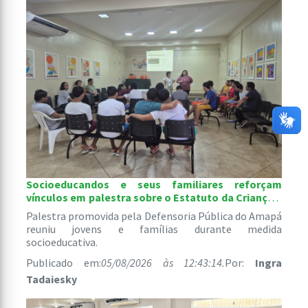
Socioeducandos e seus familiares reforçam
vínculos em palestra sobre o Estatuto da Criança e
do Adolescente
Palestra promovida pela Defensoria Pública do Amapá
reuniu jovens e famílias durante medida
socioeducativa.
Publicado em:
05/08/2026 às 12:43:14.
Por:
Ingra
Tadaiesky