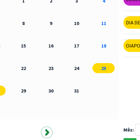
1
2
3
4
DIA D
8
9
10
11
15
16
17
18
OIAPOQ
22
23
24
25
29
30
31
Mês: