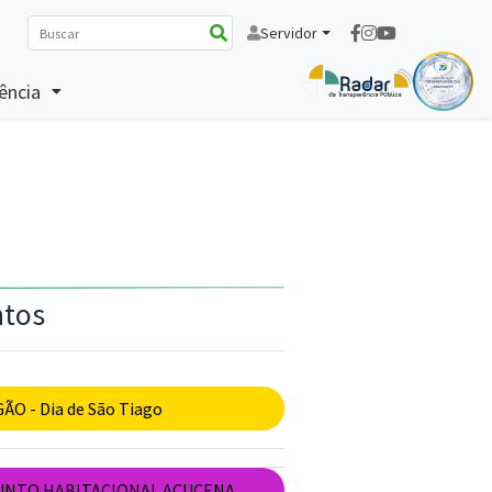
Servidor
ência
ntos
O - Dia de São Tiago
NTO HABITACIONAL AÇUCENA