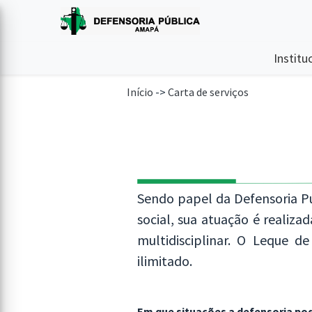
Institu
Início
->
Carta de serviços
Sendo papel da Defensoria Púb
social, sua atuação é realiz
multidisciplinar. O Leque d
ilimitado.
Em que situações a defensoria pod